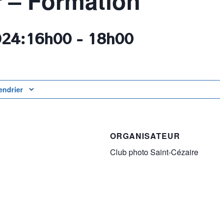
r – Formation
024:16h00
-
18h00
endrier
ORGANISATEUR
Club photo Saint-Cézaire