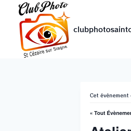
Aller
au
contenu
clubphotosaintc
Cet évènement 
« Tout Évèneme