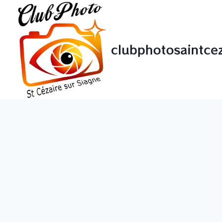
clubphotosaintcez