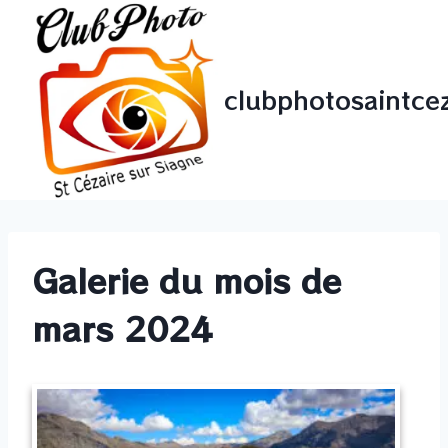
Aller
au
contenu
clubphotosaintcez
Galerie du mois de
mars 2024